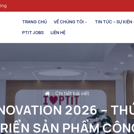
hông
TRANG CHỦ
VỀ CHÚNG TÔI
TIN TỨC – SỰ KIỆN
PTIT JOBS
LIÊN HỆ
Chi tiết bài viết
NOVATION 2026 – THÚ
TRIỂN SẢN PHẨM CÔN