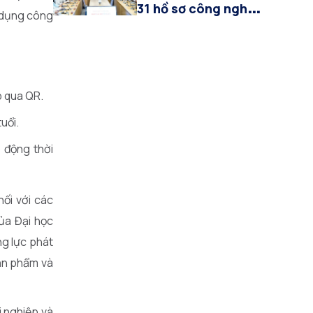
31 hồ sơ công nghệ
 dụng công
chiến lược, tổng
kinh phí đề xuất gần
9.700 tỷ đồng
p qua QR.
uổi.
 động thời
nối với các
ủa Đại học
ng lực phát
sản phẩm và
i nghiệp và