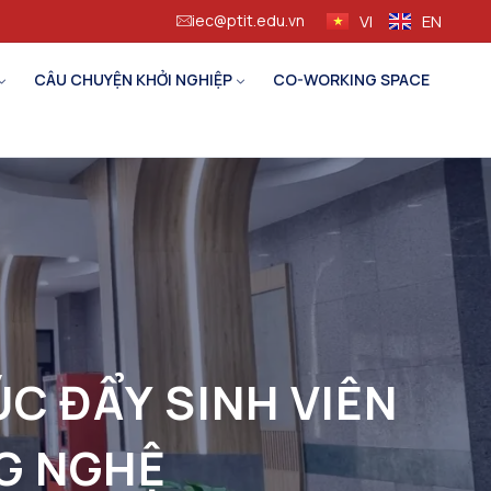
iec@ptit.edu.vn
VI
EN
CÂU CHUYỆN KHỞI NGHIỆP
CO-WORKING SPACE
C ĐẨY SINH VIÊN
G NGHỆ