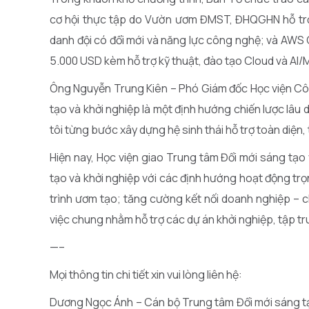
cơ hội thực tập do Vườn ươm ĐMST, ĐHQGHN hỗ trợ);
danh đội có đổi mới và năng lực công nghệ; và AWS 
5.000 USD kèm hỗ trợ kỹ thuật, đào tạo Cloud và AI/
Ông Nguyễn Trung Kiên – Phó Giám đốc Học viện Công
tạo và khởi nghiệp là một định hướng chiến lược lâu d
tôi từng bước xây dựng hệ sinh thái hỗ trợ toàn diện,
Hiện nay, Học viện giao Trung tâm Đổi mới sáng tạo v
tạo và khởi nghiệp với các định hướng hoạt động tr
trình ươm tạo; tăng cường kết nối doanh nghiệp – c
việc chung nhằm hỗ trợ các dự án khởi nghiệp, tập t
—–
Mọi thông tin chi tiết xin vui lòng liên hệ:
Dương Ngọc Ánh – Cán bộ Trung tâm Đổi mới sáng tạ