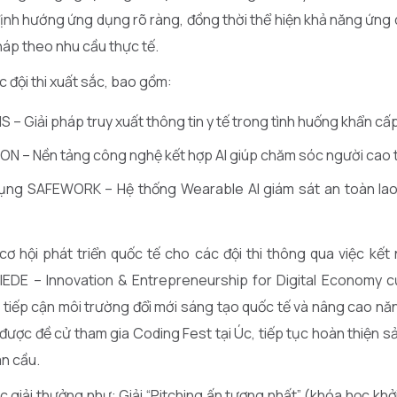
ịnh hướng ứng dụng rõ ràng, đồng thời thể hiện khả năng ứng
háp theo nhu cầu thực tế.
 đội thi xuất sắc, bao gồm:
S – Giải pháp truy xuất thông tin y tế trong tình huống khẩn cấ
ON – Nền tảng công nghệ kết hợp AI giúp chăm sóc người cao t
ụng SAFEWORK – Hệ thống Wearable AI giám sát an toàn lao
ơ hội phát triển quốc tế cho các đội thi thông qua việc kết 
IEDE – Innovation & Entrepreneurship for Digital Economy c
 tiếp cận môi trường đổi mới sáng tạo quốc tế và nâng cao nă
ẽ được đề cử tham gia Coding Fest tại Úc, tiếp tục hoàn thiện 
n cầu.
 giải thưởng như: Giải “Pitching ấn tượng nhất” (khóa học khở