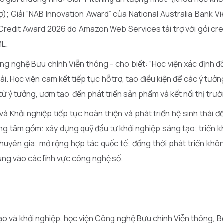
 Giải “NAB Innovation Award” của National Australia Bank Vi
Credit Award 2026 do Amazon Web Services tài trợ với gói cre
ML.
 nghệ Bưu chính Viễn thông – cho biết: “Học viện xác định đ
ài. Học viện cam kết tiếp tục hỗ trợ, tạo điều kiện để các ý tưở
 từ ý tưởng, ươm tạo đến phát triển sản phẩm và kết nối thị trườ
à Khởi nghiệp tiếp tục hoàn thiện và phát triển hệ sinh thái đ
ọng tâm gồm: xây dựng quỹ đầu tư khởi nghiệp sáng tạo; triển 
huyên gia; mở rộng hợp tác quốc tế; đồng thời phát triển khô
rung vào các lĩnh vực công nghệ số.
o và khởi nghiệp, học viện Công nghệ Bưu chính Viễn thông, 