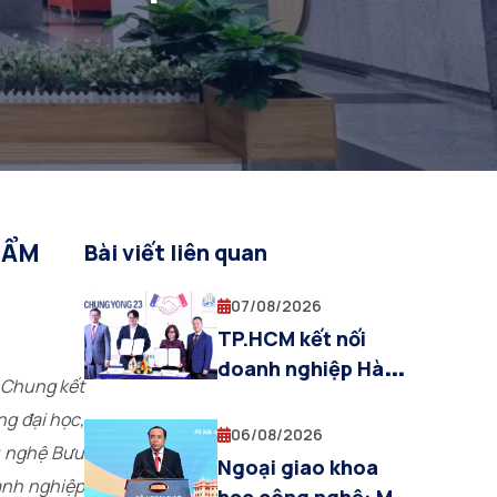
HẨM
Bài viết liên quan
07/08/2026
TP.HCM kết nối
doanh nghiệp Hàn
 Chung kết
Quốc bằng AI và đổi
ng đại học,
mới sáng tạo
06/08/2026
g nghệ Bưu
Ngoại giao khoa
anh nghiệp
học công nghệ: Mở