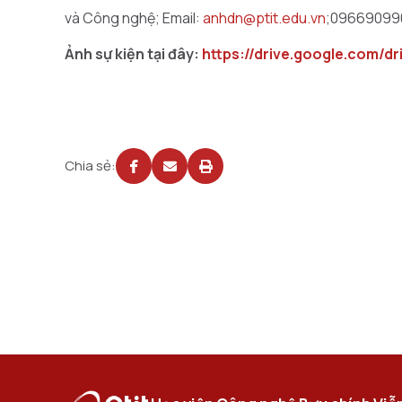
và Công nghệ; Email:
anhdn@ptit.edu.vn
;09669099
Ảnh sự kiện tại đây:
https://drive.google.com/
Chia sẻ: