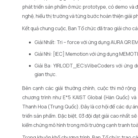
phát triển sản phẩm ở mức prototype, có demo và đ
nghệ, hiểu thị trường và từng bước hoàn thiện giải p
Kết quả chung cuộc, Ban Tổ chức đã trao giải cho các
Giải Nhất: Tri – force với ứng dụng AURA QR EM
Giải Nhì: [IEC] Memotion với ứng dụng MEMOTI
Giải Ba: YIRLODT_IEC’sVibeCoders với ứng d
gian thực.
Bên cạnh các giải thưởng chính, cuộc thi mở rộng c
chương trình như E*5 KAIST Global (Hàn Quốc) và 
Thanh Hoa (Trung Quốc). Đây là cơ hội để các dự án
triển sản phẩm. Đặc biệt, 03 đội đạt giải cao nhất s
kiểm chứng mô hình trong môi trường cạnh tranh toà
Trong khuôn khổ chương trình, Ban Tổ chức trao các