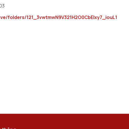
03
drive/folders/121_3vwtmwN9V321H2O0CbEIxy7_iouL1