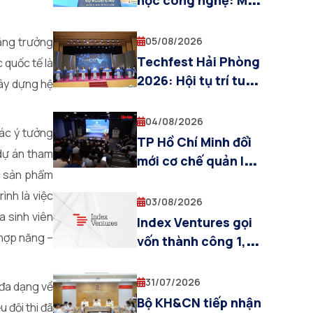
đường để Việt Nam
làm chủ công nghệ
05/08/2026
tăng trưởng
chiến lược
Techfest Hải Phòng
 quốc tế là
2026: Hội tụ trí tuệ,
xây dựng hệ
mở rộng hệ sinh thái
đổi mới sáng tạo
04/08/2026
các ý tưởng
TP Hồ Chí Minh đổi
 dự án tham
mới cơ chế quản lý
ác sản phẩm
nhiệm vụ khoa học
nh là việc
và công nghệ
03/08/2026
a sinh viên
Index Ventures gọi
 hợp năng –
vốn thành công 1,7
tỷ Euro, nâng tổng
quỹ đầu tư lên gần 3
31/07/2026
 đa dạng về
tỷ Euro
Bộ KH&CN tiếp nhận
 đội thi đã