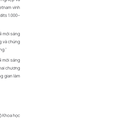
etnam vinh
dits 1.000–
ổi mới sáng
ng và chúng
ng.”
ổi mới sáng
khai chương
ng gian làm
Bộ Khoa học